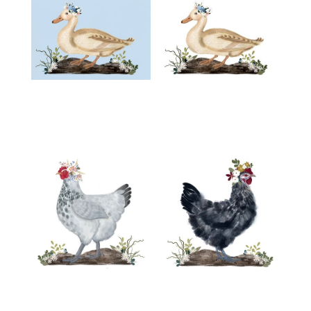
€
€
€
€