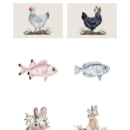
€
€
€
€
€